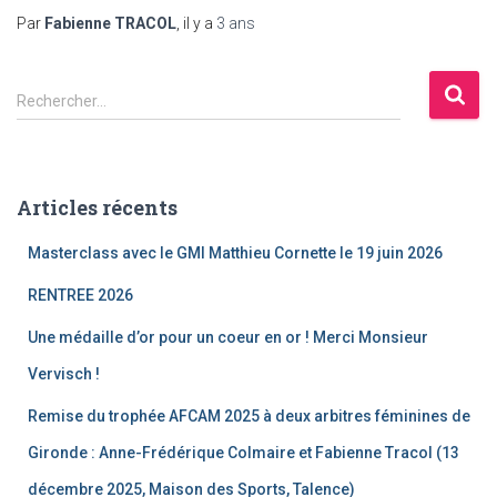
Par
Fabienne TRACOL
, il y a
3 ans
R
Rechercher…
e
c
h
e
Articles récents
r
c
Masterclass avec le GMI Matthieu Cornette le 19 juin 2026
h
e
RENTREE 2026
r
Une médaille d’or pour un coeur en or ! Merci Monsieur
:
Vervisch !
Remise du trophée AFCAM 2025 à deux arbitres féminines de
Gironde : Anne-Frédérique Colmaire et Fabienne Tracol (13
décembre 2025, Maison des Sports, Talence)