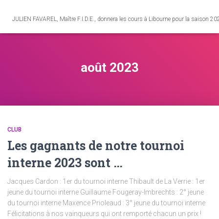
JULIEN FAVAREL, Maître F.I.D.E., donnera les cours à Libourne pour la saison 2
août 2023
CLUB
Les gagnants de notre tournoi
interne 2023 sont …
Jacques Cardon : 1er du tournoi interne Thibault de La Verrie : 1er
jeune du tournoi interne Guillaume Fougeray-Imbrechts : 2° jeune
du tournoi interne Maxence Prioleaud : 3° jeune du tournoi interne
Félicitations à nos vainqueurs qui ont remporté chacun un prix !