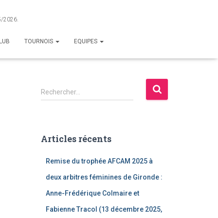
25/2026.
LUB
TOURNOIS
EQUIPES
R
Rechercher…
e
c
h
e
Articles récents
r
c
Remise du trophée AFCAM 2025 à
h
e
deux arbitres féminines de Gironde :
r
Anne-Frédérique Colmaire et
:
Fabienne Tracol (13 décembre 2025,